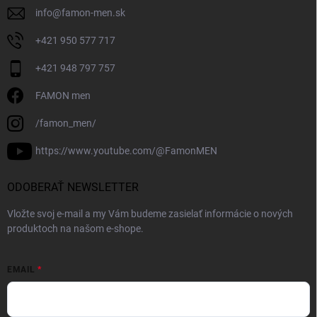
info
@
famon-men.sk
+421 950 577 717
+421 948 797 757
FAMON men
/famon_men/
https://www.youtube.com/@FamonMEN
ODOBERAŤ NEWSLETTER
Vložte svoj e-mail a my Vám budeme zasielať informácie o nových
produktoch na našom e-shope.
EMAIL