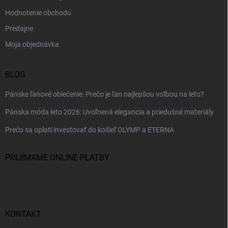
Hodnotenie obchodu
Predajne
Moja objednávka
BLOG
Pánske ľanové oblečenie: Prečo je ľan najlepšou voľbou na leto?
Pánska móda leto 2026: Uvoľnená elegancia a priedušné materiály
Prečo sa oplatí investovať do košieľ OLYMP a ETERNA
PRIJÍMAME ONLINE PLATBY
KONTAKT