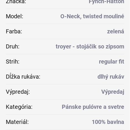
Značka
:
Fynch-Hatton
Model
:
O-Neck, twisted mouliné
Farba
:
zelená
Druh
:
troyer - stojáčik so zipsom
Strih
:
regular fit
Dĺžka rukáva
:
dlhý rukáv
Výpredaj
:
Výpredaj
Kategória
:
Pánske pulóvre a svetre
Materiál
:
100% bavlna