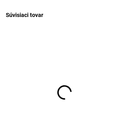
Súvisiaci tovar
SKLADOM
SKLADOM
Pánske neviditeľné
Pánske neviditeľné
tričko s potítkami Covert
tričko pod košeľu OLYMP
body fit
€42,95
€25,95
Detail
Detail