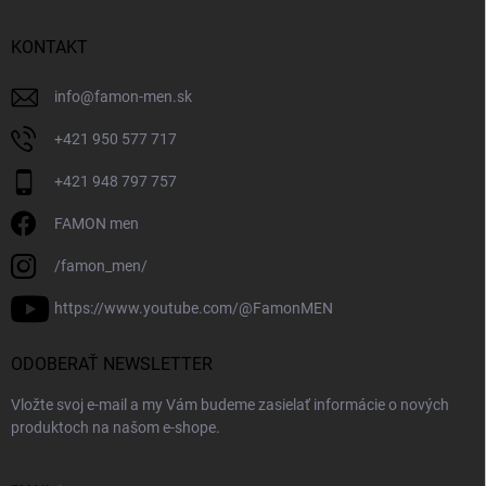
KONTAKT
info
@
famon-men.sk
+421 950 577 717
+421 948 797 757
FAMON men
/famon_men/
https://www.youtube.com/@FamonMEN
ODOBERAŤ NEWSLETTER
Vložte svoj e-mail a my Vám budeme zasielať informácie o nových
produktoch na našom e-shope.