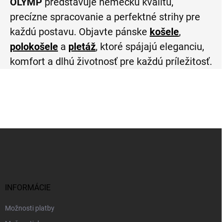
OLYMP
predstavuje nemeckú kvalitu,
precízne spracovanie a perfektné strihy pre
každú postavu. Objavte pánske
košele
,
polokošele
a
pletáž
, ktoré spájajú eleganciu,
komfort a dlhú životnosť pre každú príležitosť.
Z
á
p
ä
t
i
INFORMÁCIE
e
Možnosti platby