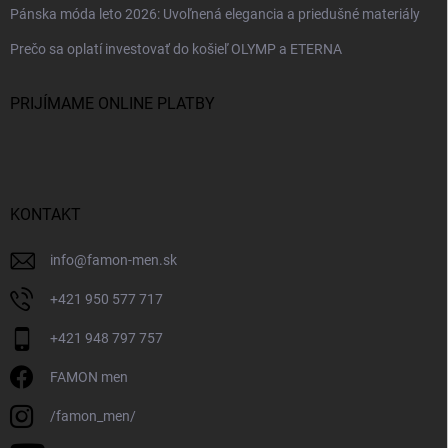
Pánska móda leto 2026: Uvoľnená elegancia a priedušné materiály
Prečo sa oplatí investovať do košieľ OLYMP a ETERNA
PRIJÍMAME ONLINE PLATBY
KONTAKT
info
@
famon-men.sk
+421 950 577 717
+421 948 797 757
FAMON men
/famon_men/