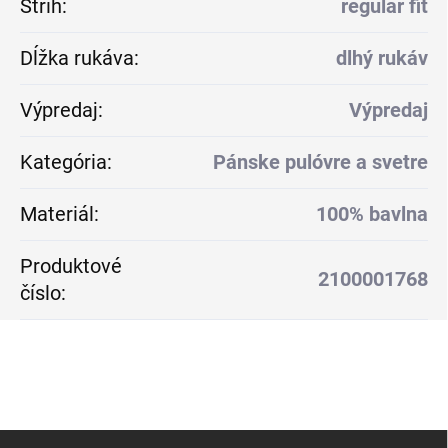
Strih
:
regular fit
Dĺžka rukáva
:
dlhý rukáv
Výpredaj
:
Výpredaj
Kategória
:
Pánske pulóvre a svetre
Materiál
:
100% bavlna
Produktové
2100001768
číslo
:
Z