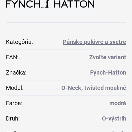
Kategória
:
Pánske pulóvre a svetre
EAN
:
Zvoľte variant
Značka
:
Fynch-Hatton
Model
:
O-Neck, twisted mouliné
Farba
:
modrá
Druh
:
O-výstrih