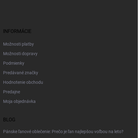
á
p
ä
t
i
INFORMÁCIE
e
Možnosti platby
Možnosti dopravy
Podmienky
Predávané značky
Hodnotenie obchodu
Predajne
Moja objednávka
BLOG
Pánske ľanové oblečenie: Prečo je ľan najlepšou voľbou na leto?