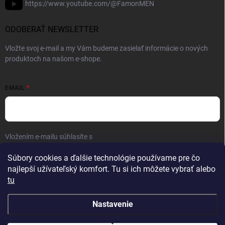
https://www.youtube.com/@FamonMEN
ODOBERAŤ NEWSLETTER
Vložte svoj e-mail a my Vám budeme zasielať informácie o nových
produktoch na našom e-shope.
EMAIL
Vložením e-mailu súhlasíte s
podmienkami ochrany osobných údajov
Prihlásiť sa
Súbory cookies a ďalšie technológie používame pre čo
najlepší užívateľský komfort. Tu si ich môžete vybrať alebo
tu
Nastavenie