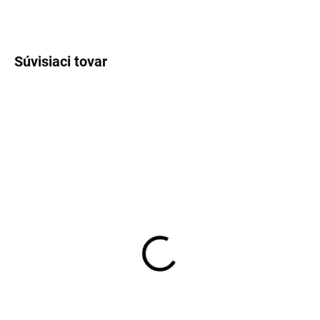
OPÝTAŤ SA
STRÁŽIŤ
Súvisiaci tovar
VÝPREDAJ
NOVINKA
JERSEY
SKLADOM
SKLADOM
Pánsky hnedý
Pánska vzorovaná Flex
melírovaný bavlnený
Jersey košeľa OLYMP
pulóver FYNCH-HATTON
modern fit
€55,99
€89,95