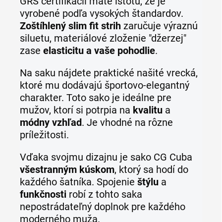
GRS certifikácii máte istotu, že je
vyrobené podľa vysokých štandardov.
Zoštíhlený slim fit strih
zaručuje výraznú
siluetu, materiálové zloženie "džerzej"
zase
elasticitu a vaše pohodlie
.
Na saku nájdete praktické našité vrecká,
ktoré mu dodávajú športovo-elegantný
charakter. Toto sako je ideálne pre
mužov, ktorí si potrpia na
kvalitu
a
módny vzhľad
. Je vhodné na rôzne
príležitosti.
Vďaka svojmu dizajnu je sako CG Cuba
všestranným kúskom
, ktorý sa hodí do
každého šatníka. Spojenie
štýlu
a
funkčnosti
robí z tohto saka
nepostrádateľný doplnok pre každého
moderného muža.