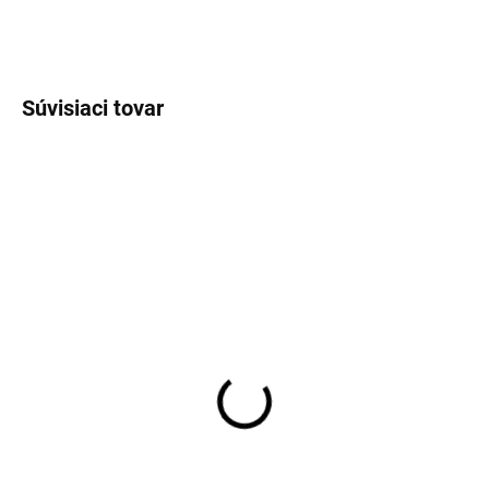
OPÝTAŤ SA
STRÁŽIŤ
Súvisiaci tovar
TIP
VÝPREDAJ
JERSEY
SKLADOM
SKLADOM
Pánska čierna flex jersey
Pánska zelená
košeľa OLYMP body fit
kvetovaná stretch košeľa
RAGMAN modern fit
€79,95