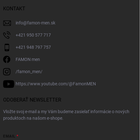
KONTAKT
info
@
famon-men.sk
+421 950 577 717
+421 948 797 757
FAMON men
/famon_men/
https://www.youtube.com/@FamonMEN
ODOBERAŤ NEWSLETTER
Vložte svoj e-mail a my Vám budeme zasielať informácie o nových
produktoch na našom e-shope.
EMAIL