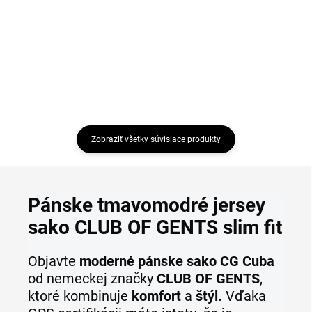
€55,99
Detail
Detail
Zobraziť všetky súvisiace produkty
Pánske tmavomodré jersey
sako CLUB OF GENTS slim fit
Objavte
moderné pánske sako CG Cuba
od nemeckej značky
CLUB OF GENTS
,
ktoré kombinuje
komfort
a
štýl.
Vďaka