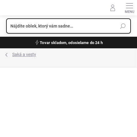
Prejsť
na
obsah
Tovar skladom, odosielame do 24 h
Saká a vesty
ZNAČKA:
CLUB OF GENTS
JERSEY