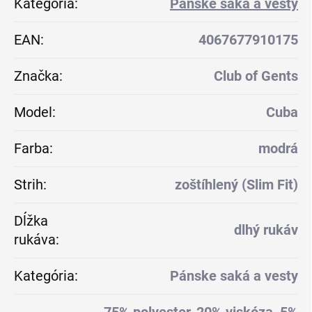
Kategória
:
Pánske saká a vesty
EAN
:
4067677910175
Značka
:
Club of Gents
Model
:
Cuba
Farba
:
modrá
Strih
:
zoštíhlený (Slim Fit)
Dĺžka
dlhý rukáv
rukáva
:
Kategória
:
Pánske saká a vesty