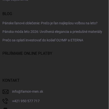
BLOG
Pánske ľanové oblečenie: Prečo je ľan najlepšou voľbou na leto?
Pánska móda leto 2026: Uvoľnená elegancia a priedušné materiály
Prečo sa oplatí investovať do košieľ OLYMP a ETERNA
PRIJÍMAME ONLINE PLATBY
KONTAKT
info
@
famon-men.sk
+421 950 577 717