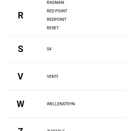
RAGMAN
RED POINT
R
REDPOINT
RESET
S
S4
V
VENTI
W
WELLENSTEYN