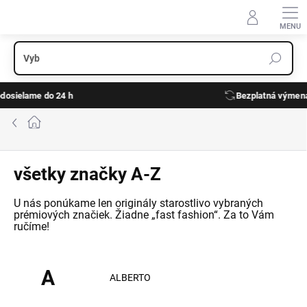
Prejsť
na
obsah
Bezplatná výmena veľkosti do 14 dní
Domov
všetky značky A-Z
A
ALBERTO