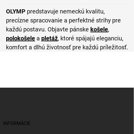
OLYMP
predstavuje nemeckú kvalitu,
precízne spracovanie a perfektné strihy pre
každú postavu. Objavte pánske
košele
,
polokošele
a
pletáž
, ktoré spájajú eleganciu,
komfort a dlhú životnosť pre každú príležitosť.
Z
á
p
ä
t
i
INFORMÁCIE
e