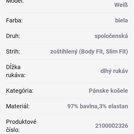
Model
:
Weiß
Farba
:
biela
Druh
:
spoločenská
Strih
:
zoštíhlený (Body Fit, Slim Fit)
Dĺžka
dlhý rukáv
rukáva
:
Kategória
:
Pánske košele
Materiál
:
97% bavlna,3% elastan
Produktové
2100002326
číslo
: