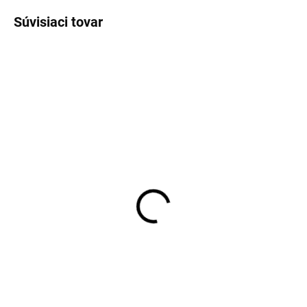
Súvisiaci tovar
NOVINKA
SKLADOM
SKLADOM
Pánska sivá Comfort
Pánske čierne bavlnené
Stretch košeľa OLYMP
tričko RAGMAN regular
body fit
fit (2 ks)
€59,95
€35,95
Detail
Detail