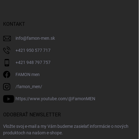
KONTAKT
info
@
famon-men.sk
+421 950 577 717
+421 948 797 757
FAMON men
/famon_men/
https://www.youtube.com/@FamonMEN
ODOBERAŤ NEWSLETTER
Vložte svoj e-mail a my Vám budeme zasielať informácie o nových
produktoch na našom e-shope.