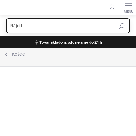
Prejsť
na
obsah
Tovar skladom, odosielame do 24 h
Košele
ZNAČKA:
OLYMP
NOVINKA