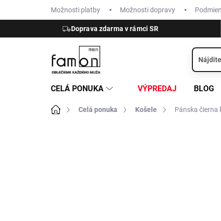
Prejsť
Možnosti platby
Možnosti dopravy
Podmie
na
obsah
Doprava zdarma v rámci SR
CELÁ PONUKA
VÝPREDAJ
BLOG
Domov
Celá ponuka
Košele
Pánska čierna 
ZNAČKA:
OLYMP