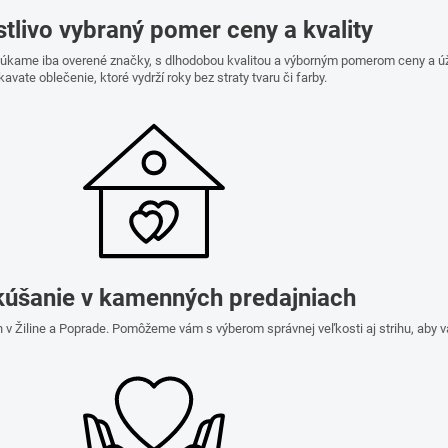
stlivo vybraný pomer ceny a kvality
onúkame iba overené značky, s dlhodobou kvalitou a výborným pomerom ceny a ú
kavate oblečenie, ktoré vydrží roky bez straty tvaru či farby.
úšanie v kamenných predajniach
 v Žiline a Poprade. Pomôžeme vám s výberom správnej veľkosti aj strihu, aby 