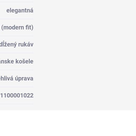
elegantná
 (modern fit)
dĺžený rukáv
nske košele
hlivá úprava
1100001022