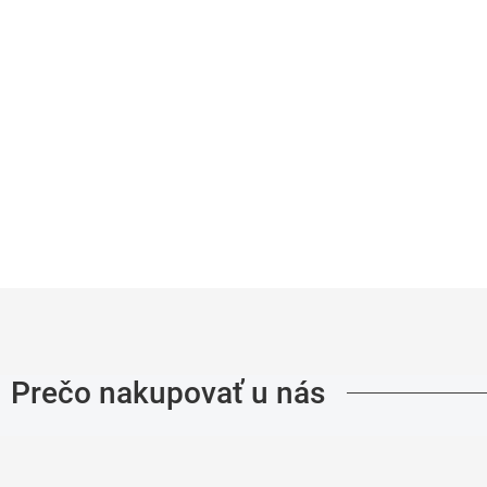
s)
RAGMAN body fit (2 ks
5,95
€34,95
Detail
Detai
Prečo nakupovať u nás