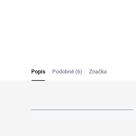
zdvojené podpazušie
(2k
CITYZEN
€34,36
€3
Detail
Popis
Podobné (6)
Značka