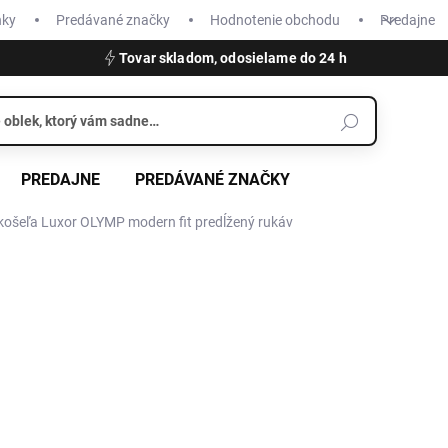
nky
Predávané značky
Hodnotenie obchodu
Predajne
Tovar skladom, odosielame do 24 h
PREDAJNE
PREDÁVANÉ ZNAČKY
košeľa Luxor OLYMP modern fit predĺžený rukáv
€64,95
Jednotková
ZVOĽTE VARIANT
cena:
VEĽKOSŤ