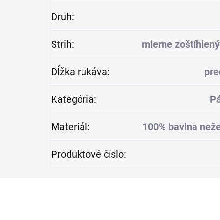
Druh
:
Strih
:
mierne zoštíhlený
Dĺžka rukáva
:
pre
Kategória
:
Pá
Materiál
:
100% bavlna neže
Produktové číslo
: