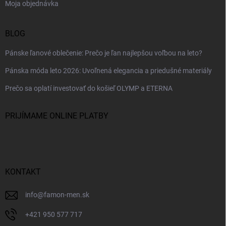
Moja objednávka
BLOG
Pánske ľanové oblečenie: Prečo je ľan najlepšou voľbou na leto?
Pánska móda leto 2026: Uvoľnená elegancia a priedušné materiály
Prečo sa oplatí investovať do košieľ OLYMP a ETERNA
PRIJÍMAME ONLINE PLATBY
KONTAKT
info
@
famon-men.sk
+421 950 577 717